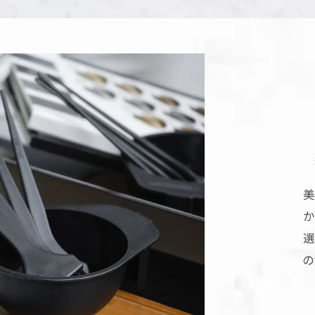
美
選
の