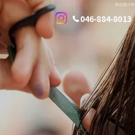
美容室は神
046-884-8013