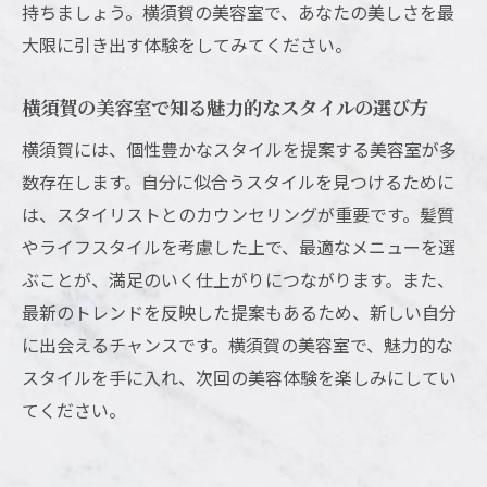
持ちましょう。横須賀の美容室で、あなたの美しさを最
横須賀美容室でのプロフェッショナルなアドバ
大限に引き出す体験をしてみてください。
イスで美しさを維持
美容のプロから学ぶ日常ケアのコツ
横須賀の美容室で知る魅力的なスタイルの選び方
横須賀の美容室で受ける個別カウンセリン
横須賀には、個性豊かなスタイルを提案する美容室が多
グ
数存在します。自分に似合うスタイルを見つけるために
長く美しさを保つためのヘアアドバイス
は、スタイリストとのカウンセリングが重要です。髪質
プロの視点から見た髪型の提案
やライフスタイルを考慮した上で、最適なメニューを選
美容室でのアフターケアの重要性
ぶことが、満足のいく仕上がりにつながります。また、
最新のトレンドを反映した提案もあるため、新しい自分
横須賀美容室で知る美しさを保つ秘訣
に出会えるチャンスです。横須賀の美容室で、魅力的な
スタイルを手に入れ、次回の美容体験を楽しみにしてい
てください。