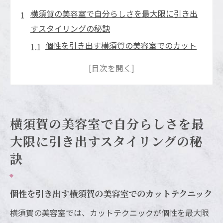
横須賀の美容室で自分らしさを最大限に引き出
すスタイリングの秘訣
個性を引き出す横須賀の美容室でのカット
テクニック
自然な魅力を引き立てるスタイリング方法
横須賀エリアで注目のトレンドスタイル
髪質に合わせた最適なヘアケア法
横須賀の美容室で自分らしさを最
プロの技術で叶えるナチュラルビューティ
大限に引き出すスタイリングの秘
ー
訣
横須賀の美容室で知る魅力的なスタイルの
選び方
美容室の選び方横須賀で叶える自然な美しさ
個性を引き出す横須賀の美容室でのカットテクニック
自分にぴったりの美容室を選ぶポイント
横須賀の美容室では、カットテクニックが個性を最大限