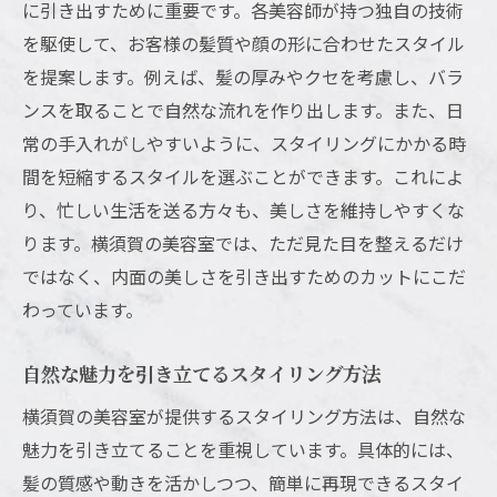
横須賀で人気の美容室ランキングと選び方
に引き出すために重要です。各美容師が持つ独自の技術
を駆使して、お客様の髪質や顔の形に合わせたスタイル
自然な美しさを重視した美容室の選択方法
を提案します。例えば、髪の厚みやクセを考慮し、バラ
美容室でのカウンセリングを大切にする理
ンスを取ることで自然な流れを作り出します。また、日
由
常の手入れがしやすいように、スタイリングにかかる時
お客様の声から選ぶ横須賀のおすすめサロ
間を短縮するスタイルを選ぶことができます。これによ
ン
り、忙しい生活を送る方々も、美しさを維持しやすくな
自分らしさを引き出す美容室の探し方
ります。横須賀の美容室では、ただ見た目を整えるだけ
横須賀のトレンドを取り入れた美容室での新し
ではなく、内面の美しさを引き出すためのカットにこだ
い発見
わっています。
最新トレンドを提供する横須賀の美容室
トレンドを取り入れつつ自分を表現するス
自然な魅力を引き立てるスタイリング方法
タイル
横須賀の美容室が提供するスタイリング方法は、自然な
横須賀の美容室での新しい美の発見
魅力を引き立てることを重視しています。具体的には、
流行と個性を融合させたスタイル提案
髪の質感や動きを活かしつつ、簡単に再現できるスタイ