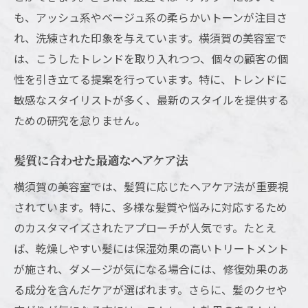
も、アッシュ系やベージュ系の柔らかいトーンが注目さ
横須賀の美容室で見つける理想のカット
れ、洗練された印象を与えています。横須賀の美容室で
プロが教える髪質別スタイリング法
は、こうしたトレンドを取り入れつつ、個々の顧客の個
個々の髪質に合わせたオーダーメイドカッ
性を引き立てる提案を行っています。特に、トレンドに
ト
敏感なスタイリストが多く、最新のスタイルを提供する
専門家による髪質診断とカットの関係
ための研究を怠りません。
横須賀美容室での髪質改善カットテクニッ
ク
髪質に合わせた最適なヘアケア法
横須賀美容室のカラーリングで輝く自然な仕上
横須賀の美容室では、髪質に応じたヘアケア法が重要視
がり
されています。特に、多様な髪質や悩みに対応するため
自然な色合いを実現する横須賀のカラー技
のカスタマイズされたアプローチが人気です。たとえ
術
ば、乾燥しやすい髪には保湿効果の高いトリートメント
が施され、ダメージが気になる場合には、修復効果のあ
髪に優しいカラーリングのすすめ
る成分を含んだケアが選ばれます。さらに、髪のクセや
トレンドカラーを取り入れたナチュラルス