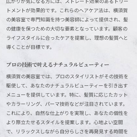
広がりが気になる方には、ストレート効果のあるトリー
タイル
トメントが効果的です。これらのヘアケア法は、横須賀
色持ちが良いと評判の横須賀のカラーショ
の美容室で専門知識を持つ美容師によって提供され、髪
ップ
の健康を保つための大切な要素となっています。顧客の
プロが教えるカラーリングの選び方
ライフスタイルに合ったケアを提案し、理想の髪質へと
自然に溶け込むカラーで魅力をアップ
導くことが目標です。
ライフスタイルに合わせた横須賀の美容室のお
すすめメニュー
プロの技術で叶えるナチュラルビューティー
忙しい方にぴったりの時短メニュー
横須賀の美容室では、プロのスタイリストがその技術を
ライフスタイルを考慮したヘアケア提案
駆使して、あなたのナチュラルビューティーを引き出す
季節に合わせたメンテナンスメニュー
メニューを提供しています。特に、髪質に応じたカット
やカラーリング、パーマ技術などが注目されています。
横須賀で人気のライフスタイル対応メニュ
これにより、自然な仕上がりを実現し、あなたの個性を
ー
より際立たせるスタイルを提案します。心地よい空間
生活に寄り添う美容室のメニュー選び
で、リラックスしながら自分らしさを再発見する時間を
自分に合った美容室のメニューの見つけ方