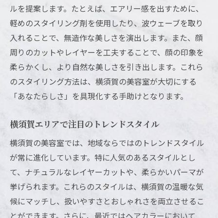
ルを提案します。たとえば、エアリー感を出すために、
横須賀で注目のヘアトレンドを楽しむ
軽めのスタイリング剤を使用したり、波ウェーブを取り
美容室で体験する最新トレンドの魅力
入れることで、無造作な美しさを演出します。また、顔
美容室横須賀市で体験する温かみのあるサービ
周りのカットやレイヤーを工夫することで、顔の印象を
ス
柔らかくし、より自然な美しさを引き出します。これら
心地よいサービスで癒される横須賀の美容
のスタイリング方法は、横須賀の美容室が大切にする
室
「あなたらしさ」を具現化する手助けとなります。
プロのホスピタリティが光るサロン体験
お客様目線の接客を提供する美容室
横須賀エリアで注目のトレンドスタイル
温かみのあるサービスで選ばれる理由
横須賀の美容室では、地域ならではのトレンドスタイル
横須賀の美容室で感じる安心感と信頼
が常に進化しています。特に人気のあるスタイルとし
美容室での心に残るサービスを体験
て、ナチュラルなレイヤーカットや、柔らかいパーマが
挙げられます。これらのスタイルは、横須賀の温暖な気
髪質に合わせた横須賀の美容室が提案するカッ
候にマッチし、扱いやすさとおしゃれさを両立させるこ
ト技術
とができます。さらに、最近ではヘアカラーにおいて
髪質に応じた最適なカットスタイルの提案