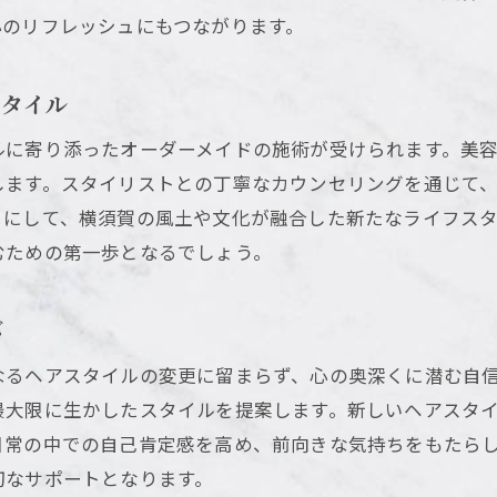
浦賀丘で体験する心地よいひととき
心のリフレッシュにもつながります。
美容室がもたらす特別な時間と空間
スタイル
ルに寄り添ったオーダーメイドの施術が受けられます。美
します。スタイリストとの丁寧なカウンセリングを通じて
うにして、横須賀の風土や文化が融合した新たなライフス
むための第一歩となるでしょう。
び
なるヘアスタイルの変更に留まらず、心の奥深くに潜む自
最大限に生かしたスタイルを提案します。新しいヘアスタ
日常の中での自己肯定感を高め、前向きな気持ちをもたら
切なサポートとなります。