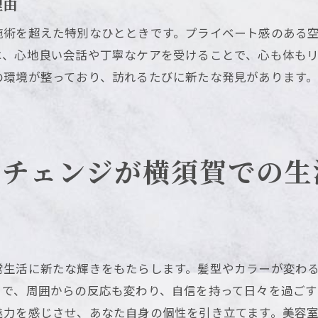
新しいスタイルで日常を彩る体験
理由
美容室での横須賀の満足感が日常を輝かせる
施術を超えた特別なひとときです。プライベート感のある
美容室がもたらす日常の輝き
は、心地良い会話や丁寧なケアを受けることで、心も体も
満足感を提供する横須賀の美容室
の環境が整っており、訪れるたびに新たな発見があります
日常に彩りを加える美容体験
横須賀の美容室で心身を癒す
満足感がもたらす新たな自信
ジチェンジが横須賀での生
美容室体験が生む日常の変化
横須賀市浦賀丘の美容室での特別なひとときを楽しむ
横須賀市浦賀丘での至福の美容タイム
き
特別な時間を演出する美容室の魅力
常生活に新たな輝きをもたらします。髪型やカラーが変わ
心を満たす美容室でのひととき
とで、周囲からの反応も変わり、自信を持って日々を過ご
美容室での特別な時間がもたらす変化
魅力を感じさせ、あなた自身の個性を引き立てます。美容