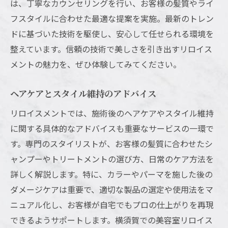
自然体を引き出すカラーリング
は、丁寧なカウンセリングを行い、お客様の髪質やライ
髪質に合わせたナチュラルスタイル
フスタイルに合わせた最適な提案を実施。最新のトレン
ドに基づいた技術を駆使し、安心して任せられる環境を
自然な仕上がりで日常に溶け込む
整えています。信頼の技術で美しさを引き出すリロイス
お客様の自然美を引き立てる技術
メントの魅力を、ぜひ体験してみてください。
シンプルでありながら洗練されたデザイン
ヘアケアとスタイル維持のアドバイス
リロイスメントでは、施術後のヘアケアやスタイル維持
に関する具体的なアドバイスも重要なサービスの一環で
す。専門のスタイリストが、お客様の髪質に合わせたシ
ャンプーやトリートメントの選び方、日常のケア方法を
詳しく解説します。特に、カラーやパーマを施した後の
ダメージケアは重要で、適切な製品の選定や使用法をマ
ニュアル化し、お客様が自宅でもプロの仕上がりを再現
できるようサポートします。横須賀での美容室リロイス