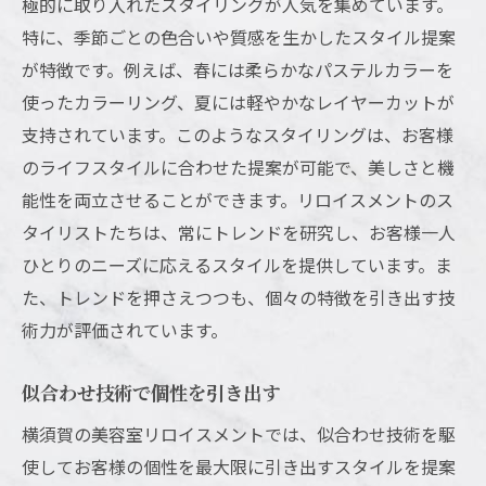
極的に取り入れたスタイリングが人気を集めています。
地域の特性を活かしたデザイン
特に、季節ごとの色合いや質感を生かしたスタイル提案
が特徴です。例えば、春には柔らかなパステルカラーを
自然な仕上がりを追求するカラーリング
使ったカラーリング、夏には軽やかなレイヤーカットが
ライフスタイルに合わせたスタイル提案
支持されています。このようなスタイリングは、お客様
持続可能な美しさを追求する製品選び
のライフスタイルに合わせた提案が可能で、美しさと機
トレンドを取り入れたユニークなアプロー
能性を両立させることができます。リロイスメントのス
チ
タイリストたちは、常にトレンドを研究し、お客様一人
個々の美しさを引き立てるパーソナルカウ
ひとりのニーズに応えるスタイルを提供しています。ま
ンセリング
た、トレンドを押さえつつも、個々の特徴を引き出す技
横須賀の美容室リロイスメントで見つける自分
術力が評価されています。
らしさ
自分自身を再発見するカット
似合わせ技術で個性を引き出す
パーソナルカラーを活かしたスタイリング
横須賀の美容室リロイスメントでは、似合わせ技術を駆
内面の魅力を引き出すアプローチ
使してお客様の個性を最大限に引き出すスタイルを提案