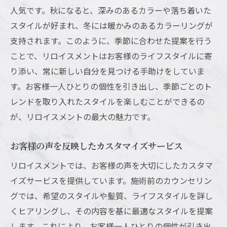
人気です。秋になると、深みのあるカラーや落ち着いた
お客様のライフスタイルを考慮したスタイ
スタイルが好まれ、冬には暖かみのあるカラーリングが
ル
支持されます。このように、季節に合わせた提案を行う
個々の魅力を最大限に活かすテクニック
ことで、リロイスメントはお客様のライフスタイルに寄
似合わせカットで生まれる新しい自分
り添い、常に新しい自分を見つける手助けをしていま
プロフェッショナルの視点からの提案
す。お客様一人ひとりの個性を引き出し、季節ごとのト
一人ひとりに合わせたオーダーメイドのア
レンドを取り入れたスタイルを楽しむことができるの
プローチ
が、リロイスメントの最大の魅力です。
横須賀のトレンドを反映したリロイスメントの
お客様の声を反映したカスタマイズサービス
スタイリング提案
リロイスメントでは、お客様の声を大切にしたカスタマ
地域の流行を取り入れたデザイン
イズサービスを提供しています。施術前のカウンセリン
最新のヘアスタイルと技術紹介
グでは、希望のスタイルや髪質、ライフスタイルを詳し
トレンドに敏感なスタイリストによる提案
くヒアリングし、その内容を基に最適なスタイルを提案
お客様の個性を活かすトレンドスタイル
します。これにより、お客様一人ひとりの個性が引き出