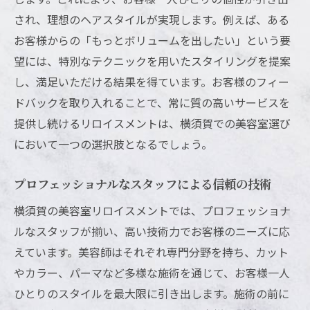
シーズンごとのスタイリング提案
され、理想のヘアスタイルが実現します。例えば、ある
トレンドを通じて新たな魅力を発見
お客様からの「もっとボリュームを出したい」という要
美容室リロイスメントで発見する横須賀の新し
望には、特別なテクニックを用いたスタイリングを提案
い魅力
し、満足いただける結果を得ています。お客様のフィー
多彩なスタイルで新しい自分に出会う
ドバックを取り入れることで、常に質の高いサービスを
提供し続けるリロイスメントは、横須賀での美容室選び
地元文化を感じるスタイリング
において一つの選択肢となるでしょう。
日常に溶け込む自然なデザイン
新しい魅力を引き出すカウンセリング
プロフェッショナルなスタッフによる信頼の技術
スタイリングを通じて得られる自信
横須賀の美容室リロイスメントでは、プロフェッショナ
横須賀の街に映えるスタイル提案
ルなスタッフが揃い、高い技術力でお客様のニーズに応
横須賀で体験する美容室リロイスメントの自然
えています。美容師はそれぞれ専門分野を持ち、カット
な仕上がり
やカラー、パーマなど多様な施術を通じて、お客様一人
ナチュラルな質感を追求するカット
ひとりのスタイルを最大限に引き出します。施術の前に