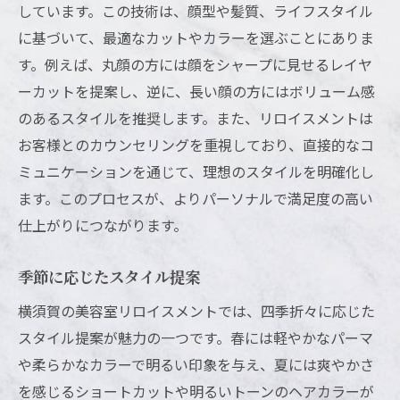
しています。この技術は、顔型や髪質、ライフスタイル
ヘアスタイルで表現する個性
に基づいて、最適なカットやカラーを選ぶことにありま
ユニークな体験を提供するサービス
す。例えば、丸顔の方には顔をシャープに見せるレイヤ
顧客満足を追求したコミュニケーション
ーカットを提案し、逆に、長い顔の方にはボリューム感
地元に根付く横須賀の美容室リロイスメントの
のあるスタイルを推奨します。また、リロイスメントは
アットホームな魅力
お客様とのカウンセリングを重視しており、直接的なコ
温かみのある接客とサービス
ミュニケーションを通じて、理想のスタイルを明確化し
地域密着型の安心感
ます。このプロセスが、よりパーソナルで満足度の高い
お客様のニーズに応える柔軟さ
仕上がりにつながります。
地元住民に愛される理由
季節に応じたスタイル提案
アットホームな雰囲気でリラックス
横須賀の美容室リロイスメントでは、四季折々に応じた
地元のイベントや活動への貢献
スタイル提案が魅力の一つです。春には軽やかなパーマ
横須賀の美容室で個性を引き出すリロイスメン
や柔らかなカラーで明るい印象を与え、夏には爽やかさ
トの似合わせカット
を感じるショートカットや明るいトーンのヘアカラーが
顔立ちに合わせたカット技術