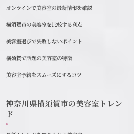
横須賀市の新しい美容室の試み
オンラインで美容室の最新情報を確認
美容室でのトレンドカラーの選び方
横須賀市の美容室を比較する利点
美容室でのトレンドヘアケア
久里浜台の美容室で美しさを磨く
美容室選びで失敗しないポイント
久里浜台の美容室の魅力を探る
美容室での個別対応の重要性
横須賀で話題の美容室の特徴
久里浜台で質の高い美容室を選ぶ
美容室予約をスムーズにするコツ
美容室でのリラックスの方法
個性を引き出す美容室のテクニック
美容室でのケアがもたらす効果
神奈川県横須賀市の美容室トレン
横須賀市の美容室プレスリリース特集
ド
美容室プレスリリースの注目点
横須賀市内の美容室最新ニュース