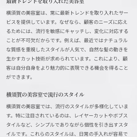
最新トレンドを取り入れた美容室
美容室の新サービスをプレスリリースで知
横須賀の美容室は、常に最新トレンドを取り入れたサー
る
ビスを提供しています。なぜなら、顧客のニーズに応え
美容室の特別キャンペーン情報
るためには、流行を敏感にキャッチし、変化に対応する
プレスリリースで分かる美容室の動向
ことが不可欠だからです。例えば、最近ではナチュラル
美容室のプレスリリースで得るヒント
な質感を重視したスタイルが人気で、自然な髪の動きを
久里浜台の美容室サービスを探る
生かすカット技術が求められています。これにより、顧
久里浜台での美容室サービスの魅力
客は自分自身をより魅力的に表現できる機会を得ること
美容室のユニークなサービス紹介
ができます。
久里浜台の美容室で試したいサービス
横須賀の美容室で流行のスタイル
個性を引き出す美容室のサービス
横須賀の美容室では、流行のスタイルが多様化していま
美容室のサービスで変わる美しさ
す。特に注目されているのは、レイヤーカットやボブス
サービス内容で選ぶ美容室のコツ
タイルなど、シンプルでありながら個性を引き出すスタ
横須賀の美容室が提供する新サービス
イルです。これらのスタイルは、日常の手入れが容易で