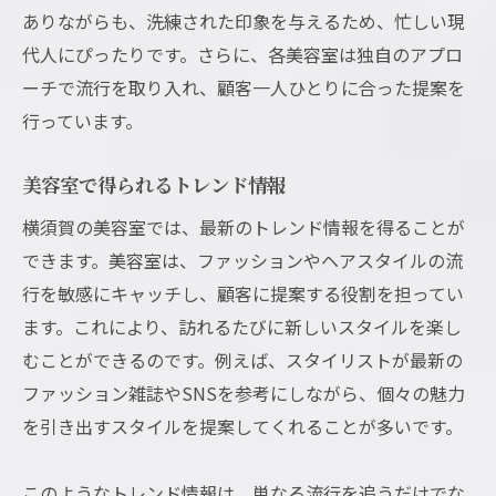
美容室の新サービスで得られる体験
ありながらも、洗練された印象を与えるため、忙しい現
横須賀市内で注目の新サービス
代人にぴったりです。さらに、各美容室は独自のアプロ
美容室の新サービスを試す価値
ーチで流行を取り入れ、顧客一人ひとりに合った提案を
新しいサービスで美容室を選ぶ
行っています。
美容室の新サービスで変わるケア
美容室で得られるトレンド情報
美容室の新しいサービスの魅力
横須賀の美容室では、最新のトレンド情報を得ることが
横須賀市で理想の美容室を見つける
できます。美容室は、ファッションやヘアスタイルの流
理想の美容室探しのポイント
行を敏感にキャッチし、顧客に提案する役割を担ってい
美容室の選び方で失敗しない方法
ます。これにより、訪れるたびに新しいスタイルを楽し
横須賀市内のおすすめ美容室
むことができるのです。例えば、スタイリストが最新の
美容室での成功体験を得る方法
ファッション雑誌やSNSを参考にしながら、個々の魅力
理想の美容室を見つけるためのコツ
を引き出すスタイルを提案してくれることが多いです。
美容室を選ぶ際の重要なチェックポイント
神奈川県横須賀の美容室ニュース
このようなトレンド情報は、単なる流行を追うだけでな