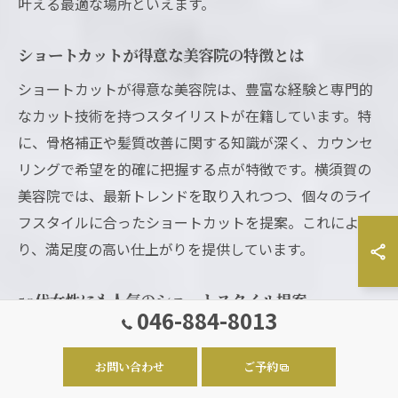
叶える最適な場所といえます。
ショートカットが得意な美容院の特徴とは
ショートカットが得意な美容院は、豊富な経験と専門的
なカット技術を持つスタイリストが在籍しています。特
に、骨格補正や髪質改善に関する知識が深く、カウンセ
リングで希望を的確に把握する点が特徴です。横須賀の
美容院では、最新トレンドを取り入れつつ、個々のライ
フスタイルに合ったショートカットを提案。これによ
り、満足度の高い仕上がりを提供しています。
50代女性にも人気のショートスタイル提案
046-884-8013
50代女性に人気のショートスタイルは、扱いやすさと
若々しさを両立したデザインが求められます。横須賀の
お問い合わせ
ご予約
美容室では、髪のボリューム感を活かしつつ、エイジン