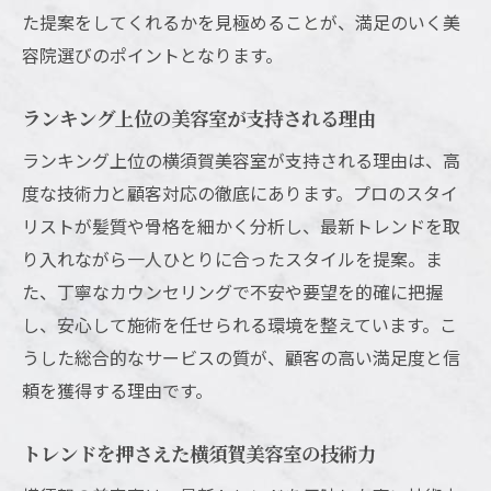
た提案をしてくれるかを見極めることが、満足のいく美
満足度が高い横須賀美容室の特徴とは
容院選びのポイントとなります。
横須賀美容室の丁寧なカウンセリング体験
リピーターが多い美容院に共通する魅力
ランキング上位の美容室が支持される理由
安心して任せられる美容室選びの基準
ランキング上位の横須賀美容室が支持される理由は、高
人気の理由は技術と接客の両立にあり
度な技術力と顧客対応の徹底にあります。プロのスタイ
口コミで高評価の美容院の実力を検証
リストが髪質や骨格を細かく分析し、最新トレンドを取
満足度アップのための横須賀美容院サービ
り入れながら一人ひとりに合ったスタイルを提案。ま
ス
た、丁寧なカウンセリングで不安や要望を的確に把握
ショートカット希望者にも横須賀美容院が好評
し、安心して施術を任せられる環境を整えています。こ
横須賀美容室で叶える似合わせショート術
うした総合的なサービスの質が、顧客の高い満足度と信
頼を獲得する理由です。
ショートカットが得意な美容院の特徴とは
50代女性にも人気のショートスタイル提案
トレンドを押さえた横須賀美容室の技術力
お手入れが楽なショートが評判の理由