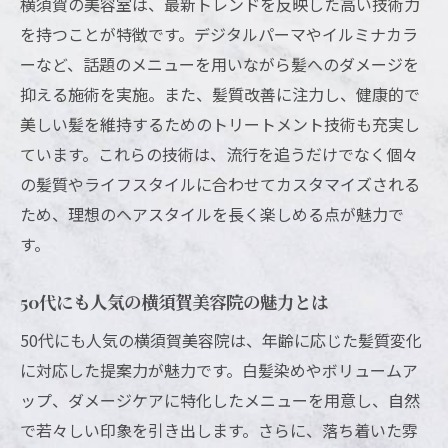
横須賀の美容室は、最新トレンドを反映した高い技術力
口コミで注目のショート専門美容院事情
を持つことが特徴です。デジタルパーマやイルミナカラ
ショート希望者が横須賀で満足するポイン
ーなど、話題のメニューを用いながら髪へのダメージを
ト
抑える施術を実施。また、髪質改善に注力し、健康的で
安心して通える横須賀美容室の魅力を深掘り
美しい髪を維持するためのトリートメント技術も充実し
横須賀美容室が大切にするリラックス空間
ています。これらの技術は、流行を追うだけでなく個々
個室対応や完全予約制が選ばれる理由
の髪質やライフスタイルに合わせてカスタマイズされる
おまかせオーダーが安心な美容院の工夫
ため、理想のヘアスタイルを長く楽しめる点が魅力で
す。
口コミで安心感が伝わる美容室の特徴
通いやすさ重視の横須賀美容院の魅力
50代にも人気の横須賀美容院の魅力とは
長く愛される美容室の信頼ポイント解説
50代にも人気の横須賀美容院は、年齢に応じた髪質変化
に対応した提案力が魅力です。白髪染めやボリュームア
ップ、ダメージケアに特化したメニューを用意し、自然
で若々しい印象を引き出します。さらに、落ち着いた雰