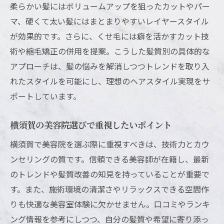
柔らかい髪にはボリュームアップを狙ったカットやパー
横須賀美容室の髪質改善技術とは何か
マ、硬くて太い髪にはまとまりやすいレイヤースタイル
人気美容院が行うダメージ補修の工夫
が効果的です。さらに、くせ毛には癖を活かすカット技
50代女性にも支持される髪質ケアの秘訣
術や縮毛矯正の併用を提案。こうした髪質別の具体的な
髪質改善メニューが評判の美容院を解説
アプローチは、髪の悩みを解消しつつトレンドを取り入
れたスタイルを可能にし、理想のヘアスタイル実現をサ
髪のお悩みに応える横須賀美容院の特徴
ポートしています。
口コミで高評価の髪質改善技術を知る
トレンド重視の方へ横須賀美容院最新事情
横須賀の美容院選びで重視したいポイント
横須賀美容室が発信する最新ヘアトレンド
横須賀で美容院を選ぶ際に重視すべきは、技術力とカウ
人気美容院が提案する旬のスタイル特集
ンセリングの質です。信頼できる美容師が在籍し、最新
メンズにもおすすめのトレンドカット術
のトレンドや髪質改善の知見を持っていることが重要で
カリスマ美容師が手掛ける横須賀の今
す。また、施術環境の清潔さやリラックスできる空間作
季節ごとの横須賀美容院流トレンド解説
りも快適な美容室体験に欠かせません。口コミやランキ
ショートカットが話題の美容室事情
ング情報を参考にしつつ、自分の髪質や希望に寄り添っ