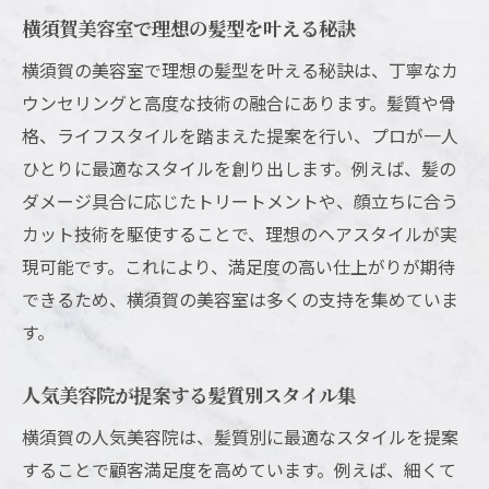
人気美容院で受けられる最新カット技法
横須賀美容室で理想の髪型を叶える秘訣
上手い美容師が集まる横須賀の特徴
横須賀の美容室で理想の髪型を叶える秘訣は、丁寧なカ
口コミで話題の横須賀美容院の技術力
ウンセリングと高度な技術の融合にあります。髪質や骨
マンツーマン対応の美容室が選ばれる背景
格、ライフスタイルを踏まえた提案を行い、プロが一人
横須賀のカリスマ美容師が支持される秘密
ひとりに最適なスタイルを創り出します。例えば、髪の
自分に合う横須賀美容院を見つけるコツ
ダメージ具合に応じたトリートメントや、顔立ちに合う
横須賀美容室選びで重視すべきポイント
カット技術を駆使することで、理想のヘアスタイルが実
ヘアスタイル相談がしやすい美容院の探し
現可能です。これにより、満足度の高い仕上がりが期待
方
できるため、横須賀の美容室は多くの支持を集めていま
す。
人気ランキングを活用した美容室の比較法
メンズにも合う横須賀美容院の選び方
人気美容院が提案する髪質別スタイル集
個人経営美容室の強みとメリットを紹介
横須賀の人気美容院は、髪質別に最適なスタイルを提案
口コミや評判から選ぶ横須賀美容室の魅力
することで顧客満足度を高めています。例えば、細くて
髪質改善なら横須賀の人気美容室が強い理由