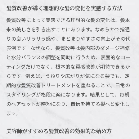
か
髪質改善が導く理想的な髪の変化を実感する方法
ホットペッパービューティーで話題の髪質
髪質改善によって実感できる理想的な髪の変化は、髪本
改善体験談
来の美しさを引き出すことにあります。なめらかで指通
横須賀で話題の髪質改善トリートメント徹底解
りの良いサラサラ感や、まとまりやすさの向上がその代
説
表例です。なぜなら、髪質改善は髪内部のダメージ補修
横須賀で人気の髪質改善トリートメント最
と水分バランスの調整を同時に行うため、表面的なコー
新事情
ティングだけでなく、根本的な質感改善が期待できるか
らです。例えば、うねりや広がりが気になる髪でも、定
髪質改善トリートメントはどう選ぶのが正
期的な髪質改善トリートメントを重ねることで、日常の
解か
スタイリングが格段に楽になります。結果として、毎朝
美容師目線で伝える髪質改善の持続力とポ
のヘアセットが時短になり、自信を持てる髪へと変化し
イント
ます。
髪質改善トリートメントのメリットと注意
点を解説
美容師がすすめる髪質改善の効果的な始め方
口コミで評判の髪質改善、美容師が見る効