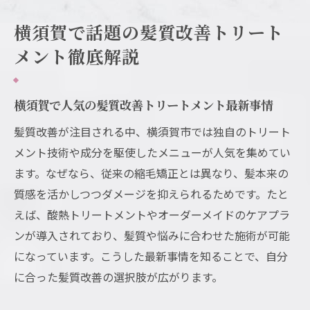
と
横須賀で話題の髪質改善トリート
美容師に好かれるための髪質改善相談マナ
ー
メント徹底解説
髪質改善の成功体験談から学ぶ美容師選び
長く通いたくなる美容師と髪質改善の関係
横須賀で人気の髪質改善トリートメント最新事情
性
髪質改善が注目される中、横須賀市では独自のトリート
横須賀女性が実感する髪質改善の魅力と長持ち
メント技術や成分を駆使したメニューが人気を集めてい
術
ます。なぜなら、従来の縮毛矯正とは異なり、髪本来の
横須賀女性が感じる髪質改善のリアルな変
質感を活かしつつダメージを抑えられるためです。たと
化
えば、酸熱トリートメントやオーダーメイドのケアプラ
髪質改善の効果を実感した体験談に学ぶポ
ンが導入されており、髪質や悩みに合わせた施術が可能
イント
になっています。こうした最新事情を知ることで、自分
髪質改善を続けることで得られる理想の美
に合った髪質改善の選択肢が広がります。
髪