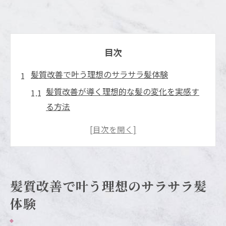
目次
髪質改善で叶う理想のサラサラ髪体験
髪質改善が導く理想的な髪の変化を実感す
る方法
美容師がすすめる髪質改善の効果的な始め
方
横須賀で選ばれる髪質改善トリートメント
の特徴
髪質改善で叶う理想のサラサラ髪
髪質改善トリートメントで得られる自然な
体験
サラサラ感
髪質改善はどんな髪悩みにも対応できるの