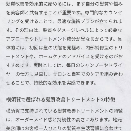
髪質改善を効果的に始めるには、まず自分の髪質や悩み
果の違い
を美容師と共有することが重要です。専門的なカウンセ
ホットペッパービューティーを活用した髪
リングを受けることで、最適な施術プランが立てられま
質改善サロン選び
す。その理由は、髪質やダメージレベルによって必要な
うねりやクセに悩む方へ髪質改善の実力とは
アプローチやトリートメント成分が異なるからです。具
髪質改善でうねりやクセはどこまで解消で
体的には、初回は髪の状態を見極め、内部補修型のトリ
きるか
ートメントや、ホームケアのアドバイスを受けるのがお
髪質改善と縮毛矯正の違いを美容師が徹底
すすめです。実践としては、毎日のシャンプーやドライ
解説
ヤーの仕方も見直し、サロンと自宅でのケアを組み合わ
クセ毛でも自然な仕上がりを目指せる髪質
せることで、持続的な効果を実感できます。
改善方法
横須賀で選ばれる髪質改善トリートメントの特徴
髪質改善で理想のまとまり髪を叶える秘訣
髪質改善トリートメントの実体験からわか
横須賀で支持されている髪質改善トリートメントの特徴
る効果
は、オーダーメイド感と持続性の高さにあります。地元
美容師はお客様一人ひとりの髪質や生活習慣に合わせて
悩み別に選ぶ髪質改善のおすすめアプロー