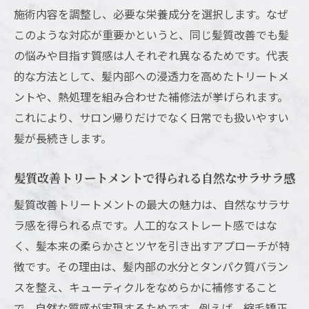
施術内容を調整し、必要な栄養成分を選択します。なぜ
チ
このような対応が重要かというと、同じ髪質改善でも髪
縮毛矯正と髪質改善の違いを知る新常識
の悩みや目指す質感は人それぞれ異なるためです。代表
髪質改善と縮毛矯正の仕上がりや安全性の
的な方法として、髪内部への浸透力を高めたトリートメ
違い
ントや、熱処理を組み合わせた補修法が挙げられます。
美容師が教える髪質改善と縮毛矯正の選び
これにより、サロン帰りだけでなく日常でも扱いやすい
方
髪が長続きします。
ダメージを抑えたい人に髪質改善が選ばれ
る理由
髪質改善トリートメントで得られる自然なサラサラ感
髪質改善と縮毛矯正の同時施術は可能か
髪質改善トリートメントの最大の魅力は、自然なサラサ
髪質改善で叶う自然なストレートの魅力
ラ感を得られる点です。人工的なストレート感ではな
髪質や悩みに合わせた最適な施術選びのコ
く、髪本来の柔らかさとツヤを引き出すアプローチが特
ツ
徴です。その理由は、髪内部の水分とタンパク質バラン
髪質改善は1回でも効果があるのか現場目線で検
スを整え、キューティクルをなめらかに補修すること
証
で、自然な質感が実現するためです。例えば、縮毛矯正