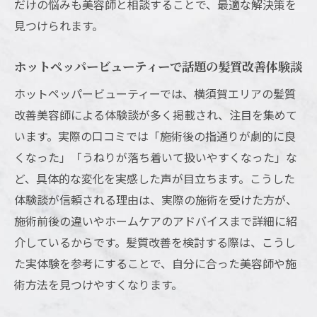
美容師が提案する髪質改善後のケアポイン
だけの悩みも美容師と相談することで、最適な解決策を
ト
見つけられます。
髪質改善の効果を伸ばすためのトリートメ
ホットペッパービューティーで話題の髪質改善体験談
ント選び
ホットペッパービューティーでは、横須賀エリアの髪質
ホットペッパービューティーで見つかる髪
改善美容師による体験談が多く掲載され、注目を集めて
質改善情報
います。実際の口コミでは「施術後の指通りが劇的に良
髪質改善後に避けたいNGなヘアケア習慣
くなった」「うねりが落ち着いて扱いやすくなった」な
髪質改善の持続力を高める日常のコツ
ど、具体的な変化を実感した声が目立ちます。こうした
美容師選びで差がつく髪質改善成功のポイント
体験談が信頼される理由は、実際の施術を受けた方が、
髪質改善で信頼できる美容師を見分けるポ
施術前後の違いやホームケアのアドバイスまで詳細に紹
イント
介しているからです。髪質改善を検討する際は、こうし
口コミやレビューから見る美容師選びのコ
た実体験を参考にすることで、自分に合った美容師や施
ツ
術方法を見つけやすくなります。
髪質改善のカウンセリングで確認したいこ