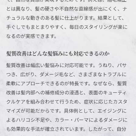
とは異なり、髪の硬さや不自然な直線感が出にくく、ナ
髪質改善は1回でも実感できる理由を美容師
チュラルな動きのある髪に仕上がります。結果として、
が解説
手ぐしでもまとまりやすく、毎日のスタイリングが楽に
施術直後の髪質改善の変化と持続期間の目
なるのが実感できます。
安
髪質改善を繰り返すことで得られる真の効
髪質改善はどんな髪悩みにも対応できるのか
果とは
髪質改善は幅広い髪悩みに対応可能です。うねり、パサ
髪質改善トリートメントの効果を長持ちさ
つき、広がり、ダメージ毛など、さまざまなトラブルに
せるコツ
柔軟にアプローチできるのが特長です。なぜなら、髪質
口コミで分かる髪質改善の即効性と満足度
改善は髪内部への補修成分の浸透と、表面のキューティ
髪質改善を続けることで得られる理想の髪
クルケアを組み合わせて行うため、症状に応じたカスタ
持続する美しさの秘訣髪質改善のケア方法
マイズが可能だからです。具体例として、エイジングに
髪質改善後の美髪を長持ちさせるホームケ
よるハリコシ不足や、カラー・パーマによるダメージに
ア術
も効果的な手法が確立されています。したがって、自分