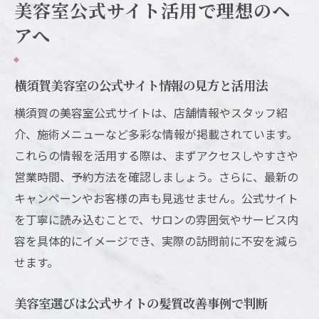
横須賀の個人美容室で叶うオリジナル髪質
美容室公式サイト活用で理想のヘ
改善
アへ
個性派横須賀美容室の口コミから選ぶポイ
ント
横須賀美容室の公式サイト情報の見方と活用法
横須賀美容室で個性引き出す髪質改善アド
横須賀の美容室公式サイトは、店舗情報やスタッフ紹
バイス
介、施術メニューなど多彩な情報が掲載されています。
横須賀で個性を大切にする美容室の魅力と
これらの情報を活用する際は、まずアクセスしやすさや
は
営業時間、予約方法を確認しましょう。さらに、最新の
横須賀美容室のランキング活用術
キャンペーンやお客様の声も見逃せません。公式サイト
横須賀美容室ランキングで髪質改善効果を
を丁寧に読み込むことで、サロンの雰囲気やサービス内
比較
容を具体的にイメージでき、実際の訪問前に不安を減ら
ランキングを活かして横須賀美容室を賢く
せます。
選ぶ方法
美容室選びは公式サイトの髪質改善事例で判断
横須賀美容室ランキングで注目の髪質改善