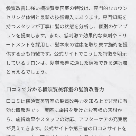
横須賀美容室のプロによる髪質改善カウン
髪質改善に強い横須賀美容室の特徴は、専門的なカウン
セリング
セリング体制と最新の技術導入にあります。専門知識を
髪質のお悩みは横須賀美容室の専門知識で
持つスタッフが丁寧に髪の状態を分析し、個別のケアプ
解決
ランを提案します。また、低刺激で効果的な薬剤やトリ
美容室選びで髪質改善のプロに相談するメ
ートメントを採用し、髪本来の健康を取り戻す施術を提
リット
供する点も特徴です。公式サイトでこうした特徴を明示
横須賀美容室の髪質改善施術例をプロ目線
しているサロンは、髪質改善に適した信頼できる選択肢
で紹介
と言えるでしょう。
髪質に悩む人へ横須賀美容室のアドバイス
とは
口コミで分かる横須賀美容室の髪質改善力
横須賀の美容室で感じるプロの髪質改善力
口コミは横須賀美容室の髪質改善力を知る上で非常に有
メンズにも人気の横須賀美容室事情
効な情報源です。実際に施術を受けたお客様の感想か
横須賀美容室はメンズ向け髪質改善にも強
ら、施術効果やスタッフの対応、アフターケアの充実度
い
が見えてきます。公式サイトや第三者の口コミサイトを