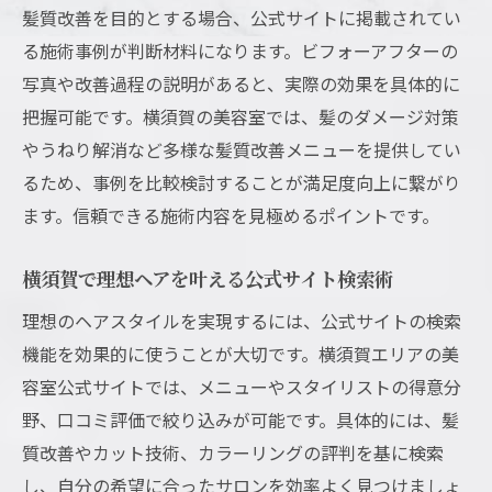
店
髪質改善を目的とする場合、公式サイトに掲載されてい
口コミとランキングで分かる横須賀美容室
る施術事例が判断材料になります。ビフォーアフターの
の実力
写真や改善過程の説明があると、実際の効果を具体的に
把握可能です。横須賀の美容室では、髪のダメージ対策
ランキング上位の横須賀美容室は髪質改善
やうねり解消など多様な髪質改善メニューを提供してい
にも強い
るため、事例を比較検討することが満足度向上に繋がり
横須賀美容室のランキング情報の活用ポイ
ます。信頼できる施術内容を見極めるポイントです。
ント
50代からの髪質ケアに横須賀美容室が最適
横須賀で理想ヘアを叶える公式サイト検索術
50代の髪質変化に横須賀美容室が寄り添う
理想のヘアスタイルを実現するには、公式サイトの検索
理由
機能を効果的に使うことが大切です。横須賀エリアの美
横須賀美容室で始める50代向け髪質改善ケ
容室公式サイトでは、メニューやスタイリストの得意分
ア
野、口コミ評価で絞り込みが可能です。具体的には、髪
美容室選びで50代の髪質悩みをサポート
質改善やカット技術、カラーリングの評判を基に検索
横須賀美容室が提案するエイジングケアメ
し、自分の希望に合ったサロンを効率よく見つけましょ