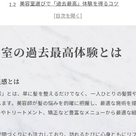
美容室選びで「過去最高」体験を得るコツ
横須賀の美容室で心からくつろげる理由
口コミで語られる横須賀美容室の魅力に迫る
横須賀の美容室で自分史上最高の仕上がり体験
髪質改善を求めるなら横須賀の美容室へ
容室の過去最高体験とは
横須賀美容室の髪質改善メニューが選ばれる理由
美容室ならではの髪質改善で艶髪を実現する方法
髪質改善に強い横須賀美容室の特徴を紹介
足感とは
横須賀美容室で受ける本格トリートメント体験
感」とは、単に髪を整えるだけでなく、一人ひとりの髪質
髪質改善の効果を高めるための美容室活用術
します。美容師が髪の悩みを的確に把握し、最適な施術を
口コミで話題の横須賀美容室選びの極意
ーやトリートメント、矯正など豊富なメニューから最適な
横須賀美容室の口コミが信頼される理由とは
口コミ評価を活用した美容室選びのポイント
空間づくりにも注力しており、訪れるたびに心身ともにリ