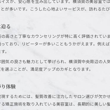
バイスが、安心感を生み出しています。横須賀の美容室で
個人経営美容室のメリットと選び方の工夫
ことが多いです。こうした心地よいサービスが、訪れるたび
美容室で「おまかせ」でも満足する選び方
横須賀でリラックス重視の美容院体験を
に迫る
横須賀美容室でリラックスできる理由を紐解く
術の高さと丁寧なカウンセリングが特に高く評価されてい
美容室の雰囲気が与える癒しの効果とは
語っており、リピーターが多いこともうかがえます。例え
予約なしでも通える横須賀美容室の活用法
ます。
リラックス空間を求める方におすすめの美容室
雰囲気の良さも魅力として挙げられ、横須賀中央周辺の人
美容室選びで重視したいリラックスサービス
室を選ぶことが、満足度アップのカギとなります。
がり体験
実現するためには、髪質改善に注力したサロン選びが欠か
する矯正施術を取り入れている美容室は、長期的に美しい