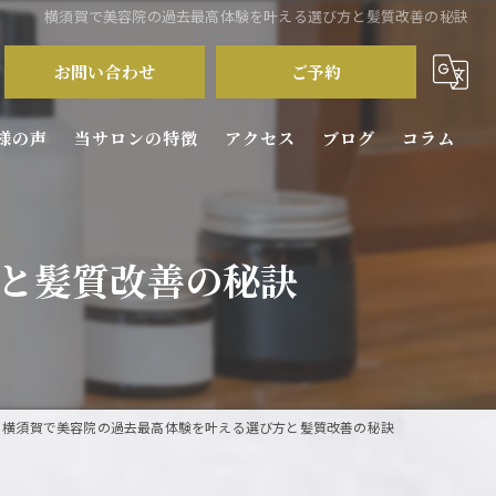
横須賀で美容院の過去最高体験を叶える選び方と髪質改善の秘訣
お問い合わせ
ご予約
様の声
当サロンの特徴
アクセス
ブログ
コラム
カラー
と髪質改善の秘訣
パーマ
カット
ダメージケア
横須賀で美容院の過去最高体験を叶える選び方と髪質改善の秘訣
トリートメント