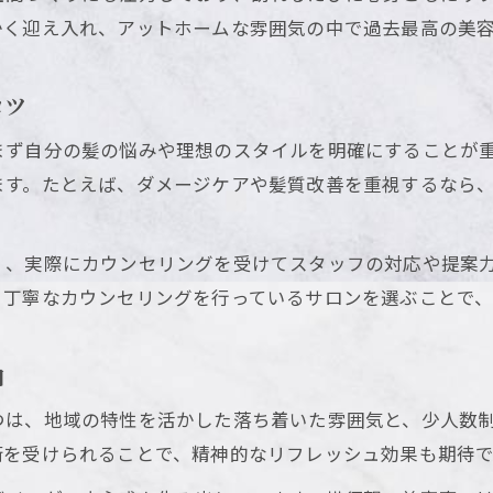
横須賀で人気の美容室を口コミから比較する方法
かく迎え入れ、アットホームな雰囲気の中で過去最高の美
美容室選びで口コミ情報を上手に見極めるコツ
口コミで高評価の横須賀美容室の共通点を探る
コツ
大人女性が惹かれる横須賀美容室の魅力
まず自分の髪の悩みや理想のスタイルを明確にすることが
横須賀美容室が大人女性に選ばれる理由
ます。たとえば、ダメージケアや髪質改善を重視するなら
落ち着いた雰囲気の美容室で過ごす至福の時間
大人女性向け横須賀美容室の髪質改善提案
く、実際にカウンセリングを受けてスタッフの対応や提案
横須賀美容室で年齢を問わず輝くヘアスタイルへ
、丁寧なカウンセリングを行っているサロンを選ぶことで、
大人世代の悩みに応える美容室サービスの工夫
こだわり派も満足できる美容室の選び方
由
横須賀美容室でこだわりが叶う理由を解説
つは、地域の特性を活かした落ち着いた雰囲気と、少人数
理想の髪型を実現する美容室の選び方ポイント
術を受けられることで、精神的なリフレッシュ効果も期待で
カリスマ美容師が語る横須賀美容室の魅力