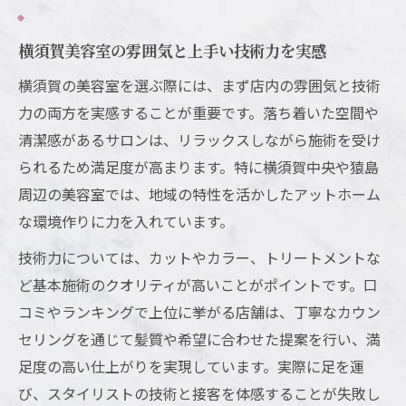
個人経営美容室の細やかな提案と安心感と
は
横須賀美容室の雰囲気と上手い技術力を実感
美容室選びに迷ったら知りたい横須賀のポイン
横須賀の美容室を選ぶ際には、まず店内の雰囲気と技術
ト
力の両方を実感することが重要です。落ち着いた空間や
横須賀で美容室を選ぶ際の大切な基準とは
清潔感があるサロンは、リラックスしながら施術を受け
予約なしでも安心な横須賀美容室の選び方
られるため満足度が高まります。特に横須賀中央や猿島
周辺の美容室では、地域の特性を活かしたアットホーム
50代にも評判の良い横須賀美容院の魅力
な環境作りに力を入れています。
メンズにもおすすめな横須賀美容室の特徴
女性スタッフが多い美容室の安心ポイント
技術力については、カットやカラー、トリートメントな
ど基本施術のクオリティが高いことがポイントです。口
満足度ランキングから読み解く美容室選びのコ
コミやランキングで上位に挙がる店舗は、丁寧なカウン
ツ
セリングを通じて髪質や希望に合わせた提案を行い、満
横須賀美容室のランキングを活かす選び方
足度の高い仕上がりを実現しています。実際に足を運
口コミと満足度の高い美容室の見極め方
び、スタイリストの技術と接客を体感することが失敗し