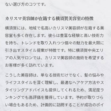
ランキング上位美容室に共通するポイント
ない選び方のコツです。
美容室の技術力とサービス両立の重要性
SNSや口コミサイトの情報をどう活用する
カリスマ美容師が在籍する横須賀美容室の特徴
か
横須賀には、地域で名高いカリスマ美容師が在籍する美
理想のヘアスタイルを叶える横須賀の美容室事
容室も多く存在します。彼らは豊富な経験と高い技術力
情
を持ち、トレンドを取り入れつつ個々の魅力を最大限に
横須賀美容室で理想のヘアスタイルを相談
引き出すスタイル提案が特徴です。特に横須賀中央エリ
髪質改善やトリートメントの充実度を比較
アの人気サロンでは、カリスマ美容師の施術を希望する
お客様が多く訪れています。
カリスマ美容師による提案型カウンセリン
グ
こうした美容師は、単なる技術だけでなく、髪の悩みや
最新トレンドを押さえた美容室の工夫とは
ライフスタイルを深く理解し、最適なヘアケア方法やス
タイリングアドバイスも提供してくれるため、満足度ラ
個人美容室ならではの柔軟な対応に注目
ンキングでも高評価を獲得しています。予約が取りづら
口コミやランキングで見極める美容室の技術力
い場合もあるため、計画的に訪問することが成功のポイ
横須賀で技術力が高い美容室を選ぶコツ