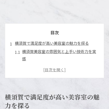
目次
横須賀で満足度が高い美容室の魅力を探る
横須賀美容室の雰囲気と上手い技術力を実
感
カリスマ美容師が在籍する横須賀美容室の
特徴
女性スタッフが丁寧に対応する美容室の魅
力
横須賀で満足度が高い美容室の魅
横須賀の人気美容院と満足度の高いサービ
力を探る
ス