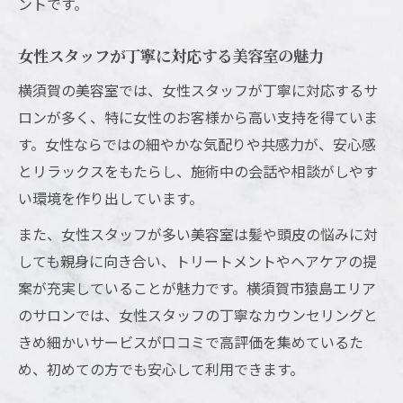
ントです。
口コミで評価されるカット・カラーの実力
ランキング常連美容室のスタイリスト特徴
女性スタッフが丁寧に対応する美容室の魅力
女性スタッフが活躍する美容室の満足度
横須賀の美容室では、女性スタッフが丁寧に対応するサ
メンズからも人気の技術力ある美容室を解
ロンが多く、特に女性のお客様から高い支持を得ていま
説
す。女性ならではの細やかな気配りや共感力が、安心感
女性におすすめの横須賀美容室を徹底分析
とリラックスをもたらし、施術中の会話や相談がしやす
女性に嬉しい横須賀美容室のサービス特徴
い環境を作り出しています。
50代から支持される美容室選びのポイント
また、女性スタッフが多い美容室は髪や頭皮の悩みに対
横須賀で女性スタッフ多数のサロンの魅力
しても親身に向き合い、トリートメントやヘアケアの提
髪質改善に強い美容室の実例と評判を紹介
案が充実していることが魅力です。横須賀市猿島エリア
のサロンでは、女性スタッフの丁寧なカウンセリングと
トレンドヘアを叶える人気美容室の傾向
きめ細かいサービスが口コミで高評価を集めているた
め、初めての方でも安心して利用できます。