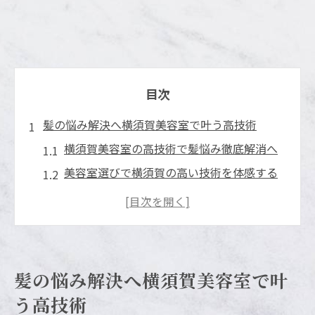
目次
髪の悩み解決へ横須賀美容室で叶う高技術
横須賀美容室の高技術で髪悩み徹底解消へ
美容室選びで横須賀の高い技術を体感する
横須賀の美容室がもたらす美髪効果と技術
力
横須賀美容室で高技術のカットを体験しよ
う
髪の悩み解決へ横須賀美容室で叶
髪質別に最適な横須賀美容室の技術アプロ
う高技術
ーチ