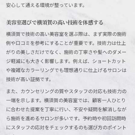
カウンセリングの丁寧さが技術力の証明に
安心して通える環境が整っています。
横須賀美容室の施術後アフターケアに注目
カリスマ美容師が導く横須賀美髪体験の真実
美容室選びで横須賀の高い技術を体感する
横須賀カリスマ美容師の技術力とは
横須賀で技術の高い美容室を選ぶ際は、まず実際の施術
横須賀美容室でカリスマ美容師を見つける
例や口コミを参考にすることが重要です。技術力は仕上
がりの美しさだけでなく、施術の丁寧さや髪へのダメー
高い技術で叶う横須賀の美髪体験
ジ軽減にも大きく影響します。例えば、ショートカット
横須賀美容室で受けるカリスマ施術の魅力
や複雑なカラーリングでも理想通りに仕上げるサロンは
カリスマ美容師の横須賀流カウンセリング
技術が高い証拠です。
術
また、カウンセリングの質やスタッフの対応も技術力の
ショートカットも魅せる横須賀高技術美容室の
一端を示します。横須賀の美容室では、顧客一人ひとり
実力
に合わせた提案を丁寧に行い、不安や疑問を解消しなが
横須賀美容室の高技術で叶うショートカッ
ら施術を進めるサロンが多いです。予約時や初回訪問時
ト
にスタッフの応対をチェックするのも選び方のポイント
技術力が光る横須賀美容室のショート提案