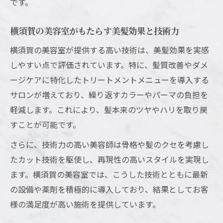
です。
横須賀美容室ショートカットの再現性を検
証
横須賀の美容室がもたらす美髪効果と技術力
横須賀美容室でショートが得意な理由を解
横須賀の美容室が提供する高い技術は、美髪効果を実感
説
しやすい点で評価されています。特に、髪質改善やダメ
大人女性に似合う横須賀美容室のショート
ージケアに特化したトリートメントメニューを導入する
術
サロンが増えており、繰り返すカラーやパーマの負担を
高評価が集まる横須賀中央美容院の秘密に迫る
軽減します。これにより、髪本来のツヤやハリを取り戻
横須賀中央美容院の高評価は技術の証
すことが可能です。
口コミで選ばれる横須賀中央美容室の魅力
さらに、技術力の高い美容師は骨格や髪のクセを考慮し
横須賀中央美容院の人気の理由を解説
たカット技術を駆使し、再現性の高いスタイルを実現し
横須賀美容室で体験する中央エリア高評価
ます。横須賀の美容室では、こうした技術とともに最新
施術
の設備や薬剤を積極的に導入しており、結果としてお客
様の満足度が高い施術を提供しています。
安心して通える横須賀中央美容室の特徴