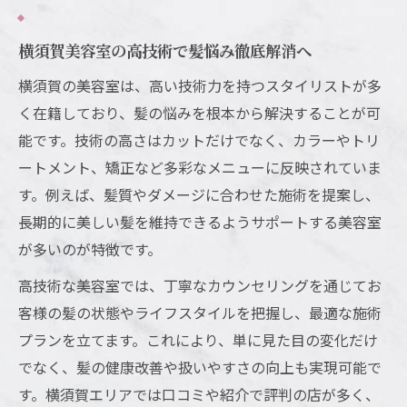
理想のヘアスタイルを叶える横須賀の美容室選
び方
横須賀美容室の高技術で髪悩み徹底解消へ
横須賀で理想の美容室を見つけるコツ
横須賀の美容室は、高い技術力を持つスタイリストが多
高技術の横須賀美容室が叶える理想ヘア
く在籍しており、髪の悩みを根本から解決することが可
能です。技術の高さはカットだけでなく、カラーやトリ
横須賀美容室選びは技術とカウンセリング
ートメント、矯正など多彩なメニューに反映されていま
で
す。例えば、髪質やダメージに合わせた施術を提案し、
横須賀美容室の得意分野で理想を実現
長期的に美しい髪を維持できるようサポートする美容室
美容室の技術力を横須賀で比較するポイン
が多いのが特徴です。
ト
高技術な美容室では、丁寧なカウンセリングを通じてお
技術力が光る美容院を横須賀で見極めるコツ
客様の髪の状態やライフスタイルを把握し、最適な施術
横須賀美容室の技術力を見抜くチェック法
プランを立てます。これにより、単に見た目の変化だけ
口コミで分かる横須賀美容室の高技術実績
でなく、髪の健康改善や扱いやすさの向上も実現可能で
横須賀美容室で技術が高い美容師の特徴
す。横須賀エリアでは口コミや紹介で評判の店が多く、