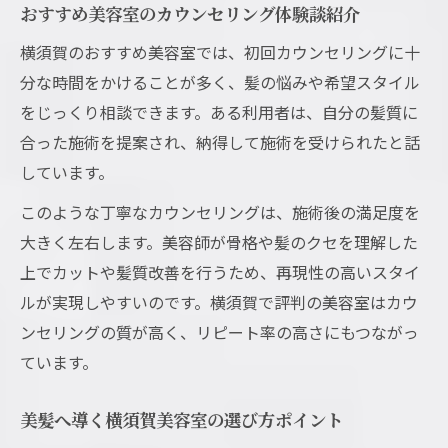
ト
おすすめ美容室のカウンセリング体験談紹介
美髪を目指すなら横須賀美容室が最適解
横須賀のおすすめ美容室では、初回カウンセリングに十
横須賀美容室の美髪サポートが充実してい
分な時間をかけることが多く、髪の悩みや希望スタイル
る
をじっくり相談できます。ある利用者は、自分の髪質に
おすすめ美容室で得られる美髪の秘訣とは
合った施術を提案され、納得して施術を受けられたと話
しています。
髪質改善で美髪を叶える横須賀美容室体験
美容室選びで美髪を実現するポイント紹介
このような丁寧なカウンセリングは、施術後の満足度を
大きく左右します。美容師が骨格や髪のクセを理解した
横須賀美容室のトリートメントで変わる髪
上でカットや髪質改善を行うため、再現性の高いスタイ
話題の横須賀美容室で理想の自分に出会う
ルが実現しやすいのです。横須賀で評判の美容室はカウ
横須賀美容室で叶える理想のスタイル体験
ンセリングの質が高く、リピート率の高さにもつながっ
おすすめ美容室の人気理由を徹底調査
ています。
横須賀美容室で自分らしい髪型を楽しむ方
法
美髪へ導く横須賀美容室の選び方ポイント
話題の美容室で体感できるサービスとは