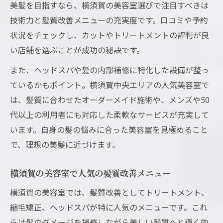
美髪を目指すなら、横須賀の美容室選びで注目すべきは
横須賀美容室で自信が持てる変化を実感
技術力と髪質改善メニューの充実度です。口コミや予約
自分に合う横須賀美容室の選び方をご提案
状況をチェックし、カットやトリートメントの評判が良
横須賀美容室選びで重視すべきポイント
い店舗を選ぶことが成功の秘訣です。
おすすめ美容室の選択基準を徹底解説
また、ヘッドスパや髪の内部補修に特化した設備が整っ
髪質や骨格に合う美容室の見極め方とは
ているかもポイント。横須賀中央エリアの人気美容室で
横須賀美容室選びで失敗しないコツ紹介
は、髪質に合わせたオーダーメイド施術や、メンズや50
代以上の利用者にも対応した柔軟なサービスが充実して
自分に合う美容室を横須賀で探す方法
います。自身の髪の悩みに合った美容室を見極めること
で、理想の美髪に近づけます。
横須賀の美容室で人気の髪質改善メニュー
横須賀の美容室では、髪質改善としてトリートメント、
縮毛矯正、ヘッドスパが特に人気のメニューです。これ
らは髪のダメージを補修しながら美しい髪質へと導く効