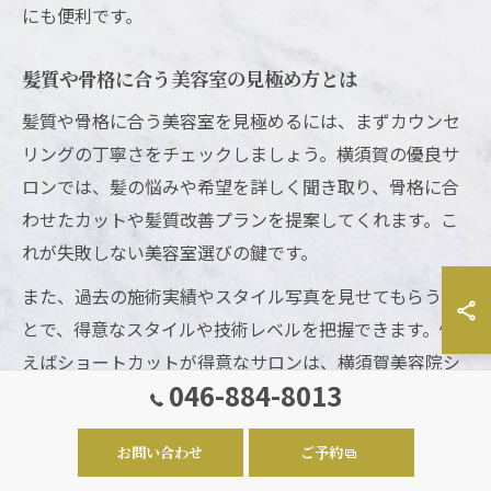
にも便利です。
髪質や骨格に合う美容室の見極め方とは
髪質や骨格に合う美容室を見極めるには、まずカウンセ
リングの丁寧さをチェックしましょう。横須賀の優良サ
ロンでは、髪の悩みや希望を詳しく聞き取り、骨格に合
わせたカットや髪質改善プランを提案してくれます。こ
れが失敗しない美容室選びの鍵です。
また、過去の施術実績やスタイル写真を見せてもらうこ
とで、得意なスタイルや技術レベルを把握できます。例
えばショートカットが得意なサロンは、横須賀美容院シ
046-884-8013
ョートカットの検索で多くヒットするため、専門性が高
い証拠となります。
お問い合わせ
ご予約
横須賀美容室選びで失敗しないコツ紹介