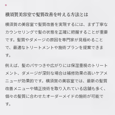
美容室選びで注目すべき横須賀の特徴
横須賀美容室で髪質改善を叶える方法とは
横須賀美容室ならではのサービス体感談
横須賀の美容室で髪質改善を実現するには、まず丁寧な
おすすめ美容室の技術力と信頼性を比較
カウンセリングで髪の状態を正確に把握することが重要
横須賀美容室が選ばれる理由を紹介します
です。髪質やダメージの原因を専門家が見極めること
ショートカットなら横須賀美容室で決まり
で、最適なトリートメントや施術プランを提案できま
横須賀美容室のショートカット技術が魅力
す。
おすすめ美容室で叶える理想のショートヘ
例えば、髪のパサつきや広がりには保湿重視のトリート
ア
メント、ダメージが深刻な場合は補修効果の高いケアメ
骨格に合わせたショートカットが得意な理
ニューが効果的です。横須賀の美容室では、最新の髪質
由
改善メニューや矯正技術を取り入れている店舗も多く、
横須賀美容室のショート体験談を詳しく紹
個々の髪質に合わせたオーダーメイドの施術が可能で
介
す。
ショートカットで若返りを実感するポイン