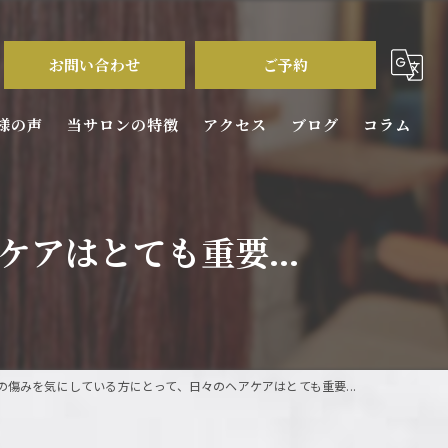
お問い合わせ
ご予約
様の声
当サロンの特徴
アクセス
ブログ
コラム
カラー
アはとても重要...
パーマ
カット
ダメージケア
の傷みを気にしている方にとって、日々のヘアケアはとても重要...
トリートメント